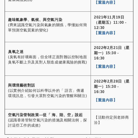
【重溫內容】
2021年11月19日
趣味氣象學、氣候、與空氣污染
（星期五）11:00 -
(齊來認識空氣污染與氣象的關係，學懂如何簡
12:30
單預測空氣質素的變化)
【重溫內容】
2022年2月21日（星
臭氧之迷
期一）15:30 -
(臭氧有好壞兩面，但全球正面對難以控制地面
16:30
臭氧不斷上升及其對人類造成健康風險的挑戰)
【重溫內容】
2022年2月28日（星
與環境藝術對話
期一）15:30 -
(以實例介紹如何以科學以外的「 語言」傳遞
16:30
環境訊息，引發大眾對空氣污染的警醒和關注)
【重溫內容】
空氣污染管制政策—從「 海、陸、空」說起
【活動待定與老師商
(認識香港管制空氣污染的措施及相關法例，探
洽】
討這些工作的成效)