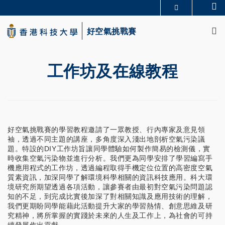
Skip
Se
更多科大概覽
to
M
科大新聞
學術部門索引
main
好空氣挑戰賽
生活@科大
圖書館
content
校園地圖及指南
CAREERS AT HKUST
教授簡錄
認識科大
工作坊及在線教程
好空氣挑戰賽的學習教程邀請了一眾教授、行內專家及意見領
袖，透過不同主題的講座，多角度深入淺出地剖析空氣污染議
題。特設的DIY工作坊旨讓同學體驗如何製作簡易的檢測儀，實
時收集空氣污染物並進行分析。我們更為同學安排了學習編寫手
機應用程式的工作坊，透過編程取得手機定位位置的高密度空氣
質素資訊，加深同學了解環境科學相關的資訊科技應用。科大環
境研究所期望透過各項活動，讓參賽者由最初對空氣污染問題認
知的不足，到完成比實後加深了對相關知識及應用技術的理解，
我們更期盼同學能藉此活動提升大家的學習熱情、創意思維及研
究精神，將所掌握的實踐於未來的人生及工作上，為社會的可持