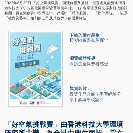
2022年8月20日 「好空氣挑戰賽」頒獎典禮及展覽，假香港九龍清水灣香
港科技大學李兆基校園盧家驄薈萃樓舉行。由多名環境及科技專家組成的評
審團，從全港參賽中學隊伍中，評選出「硬件裝置」、「軟件系統」，以及
「社會及藝術」組別的三甲及其他獎項的優勝隊伍
下載入圍作品集
精彩內容盡在掌握中
瀏覽媒體報導
採訪三金得獎者感受
觀賞影片：
得獎作品介紹
|
學習經驗分
享
|
參與學校訪問
「好空氣挑戰賽」
由香港科技大學環境
研究所主辦，為全港中學生而設，旨在