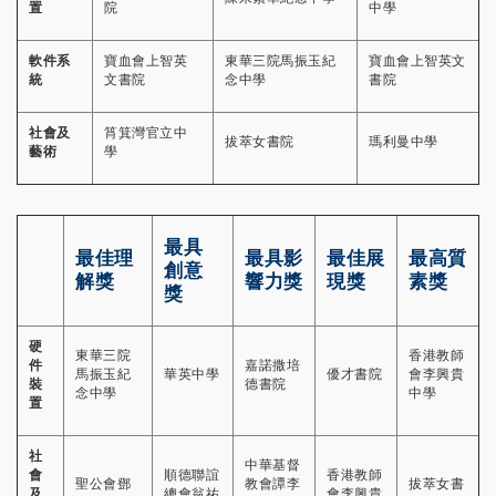
置
院
中學
軟件系
寶血會上智英
東華三院馬振玉紀
寶血會上智英文
統
文書院
念中學
書院
社會及
筲箕灣官立中
拔萃女書院
瑪利曼中學
藝術
學
最具
最佳理
最具影
最佳展
最高質
創意
解獎
響力獎
現獎
素獎
獎
硬
東華三院
香港教師
件
嘉諾撒培
馬振玉紀
華英中學
優才書院
會李興貴
裝
德書院
念中學
中學
置
社
中華基督
會
順德聯誼
香港教師
聖公會鄧
教會譚李
拔萃女書
及
總會翁祐
會李興貴