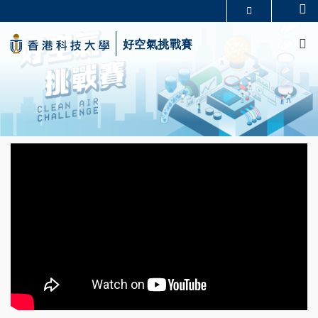
Skip
Se
更多科大概覽
to
M
科大新聞
學術部門索引
main
好空氣挑戰賽
生活@科大
圖書館
content
校園地圖及指南
CAREERS AT HKUST
教授簡錄
認識科大