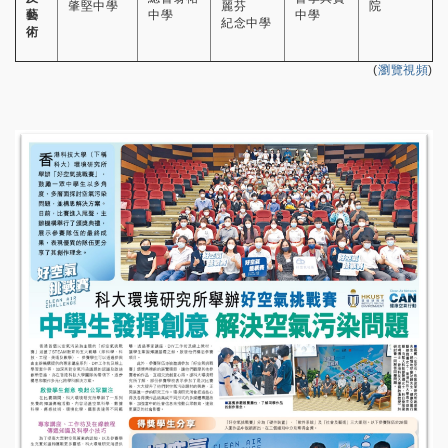
肇堅中學
麗芬
院
藝
中學
中學
紀念中學
術
(
瀏覽視頻
)