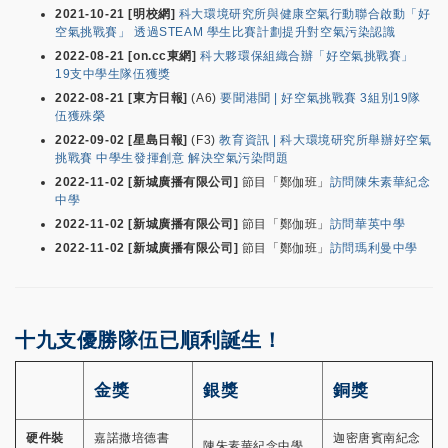
2021-10-21 [明校網]
科大環境研究所與健康空氣行動聯合啟動「好
空氣挑戰賽」 透過STEAM 學生比賽計劃提升對空氣污染認識
2022-08-21 [on.cc東網]
科大夥環保組織合辦「好空氣挑戰賽」
19支中學生隊伍獲獎
2022-08-21 [東方日報]
(A6)
要聞港聞 | 好空氣挑戰賽 3組別19隊
伍獲殊榮
2022-09-02 [星島日報]
(F3)
教育資訊 | 科大環境研究所舉辦好空氣
挑戰賽 中學生發揮創意 解決空氣污染問題
2022-11-02 [新城廣播有限公司]
節目「鄭伽班」
訪問陳朱素華紀念
中學
2022-11-02 [新城廣播有限公司]
節目「鄭伽班」
訪問華英中學
2022-11-02 [新城廣播有限公司]
節目「鄭伽班」
訪問瑪利曼中學
十九支優勝隊伍已順利誕生！
金獎
銀獎
銅獎
硬件裝
嘉諾撒培德書
迦密唐賓南紀念
陳朱素華紀念中學