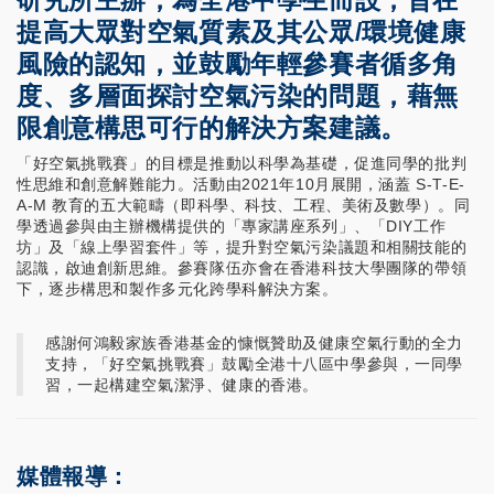
提高大眾對空氣質素及其公眾/環境健康
風險的認知，並鼓勵年輕參賽者循多角
度、多層面探討空氣污染的問題，藉無
限創意構思可行的解決方案建議。
「好空氣挑戰賽」的目標是推動以科學為基礎，促進同學的批判
性思維和創意解難能力。活動由2021年10月展開，涵蓋 S-T-E-
A-M 教育的五大範疇（即科學、科技、工程、美術及數學）。同
學透過參與由主辦機構提供的「專家講座系列」、「DIY工作
坊」及「線上學習套件」等，提升對空氣污染議題和相關技能的
認識，啟迪創新思維。參賽隊伍亦會在香港科技大學團隊的帶領
下，逐步構思和製作多元化跨學科解決方案。
感謝何鴻毅家族香港基金的慷慨贊助及健康空氣行動的全力
支持，「好空氣挑戰賽」鼓勵全港十八區中學參與，一同學
習，一起構建空氣潔淨、健康的香港。
媒體報導：