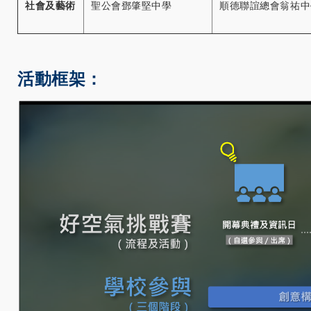
社會及藝術
聖公會鄧肇堅中學
順德聯誼總會翁祐中
活動框架：