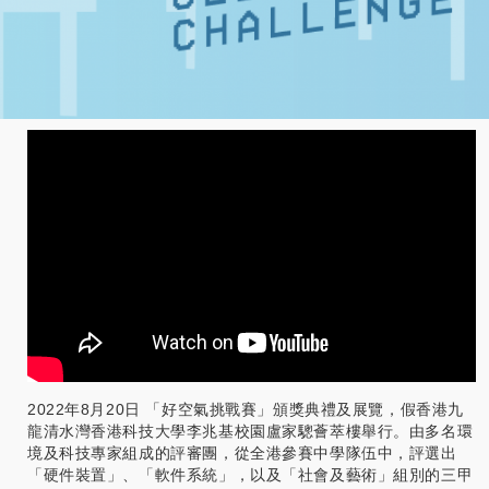
2022年8月20日 「好空氣挑戰賽」頒獎典禮及展覽，假香港九
龍清水灣香港科技大學李兆基校園盧家驄薈萃樓舉行。由多名環
境及科技專家組成的評審團，從全港參賽中學隊伍中，評選出
「硬件裝置」、「軟件系統」，以及「社會及藝術」組別的三甲