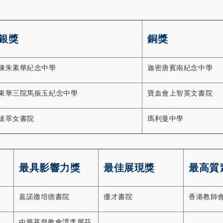
銀獎
銅獎
陳朱素華紀念中學
迦密唐賓南紀念中學
東華三院馬振玉紀念中學
寶血會上智英文書院
拔萃女書院
瑪利曼中學
最具影響力獎
最佳展現獎
最高質
嘉諾撒培德書院
優才書院
香港教師
中華基督教會譚李麗芬