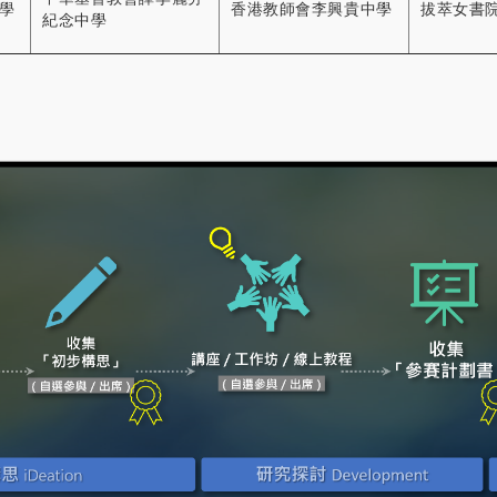
學
香港教師會李興貴中學
拔萃女書
紀念中學