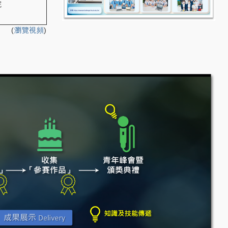
院
(
瀏覽視頻
)